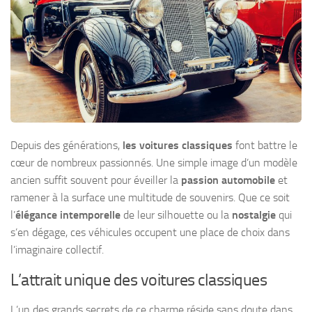
Depuis des générations,
les voitures classiques
font battre le
cœur de nombreux passionnés. Une simple image d’un modèle
ancien suffit souvent pour éveiller la
passion automobile
et
ramener à la surface une multitude de souvenirs. Que ce soit
l’
élégance intemporelle
de leur silhouette ou la
nostalgie
qui
s’en dégage, ces véhicules occupent une place de choix dans
l’imaginaire collectif.
L’attrait unique des voitures classiques
L’un des grands secrets de ce charme réside sans doute dans